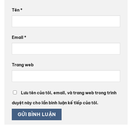
Tên
*
Email
*
Trang web
Lưu tên của tôi, email, và trang web trong trình
duyệt này cho lần bình luận kế tiếp của tôi.