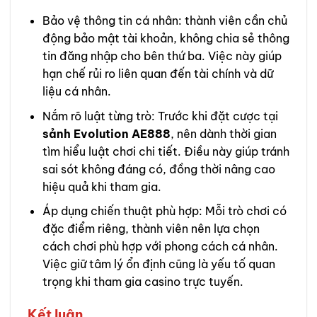
Bảo vệ thông tin cá nhân: thành viên cần chủ
động bảo mật tài khoản, không chia sẻ thông
tin đăng nhập cho bên thứ ba. Việc này giúp
hạn chế rủi ro liên quan đến tài chính và dữ
liệu cá nhân.
Nắm rõ luật từng trò: Trước khi đặt cược tại
sảnh Evolution AE888
, nên dành thời gian
tìm hiểu luật chơi chi tiết. Điều này giúp tránh
sai sót không đáng có, đồng thời nâng cao
hiệu quả khi tham gia.
Áp dụng chiến thuật phù hợp: Mỗi trò chơi có
đặc điểm riêng, thành viên nên lựa chọn
cách chơi phù hợp với phong cách cá nhân.
Việc giữ tâm lý ổn định cũng là yếu tố quan
trọng khi tham gia casino trực tuyến.
Kết luận