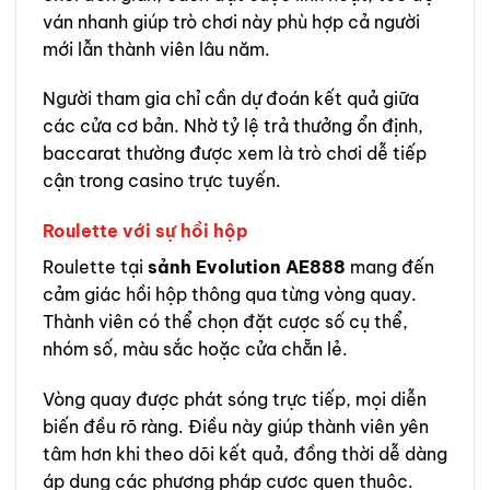
ván nhanh giúp trò chơi này phù hợp cả người
mới lẫn thành viên lâu năm.
Người tham gia chỉ cần dự đoán kết quả giữa
các cửa cơ bản. Nhờ tỷ lệ trả thưởng ổn định,
baccarat thường được xem là trò chơi dễ tiếp
cận trong casino trực tuyến.
Roulette với sự hồi hộp
Roulette tại
sảnh Evolution AE888
mang đến
cảm giác hồi hộp thông qua từng vòng quay.
Thành viên có thể chọn đặt cược số cụ thể,
nhóm số, màu sắc hoặc cửa chẵn lẻ.
Vòng quay được phát sóng trực tiếp, mọi diễn
biến đều rõ ràng. Điều này giúp thành viên yên
tâm hơn khi theo dõi kết quả, đồng thời dễ dàng
áp dụng các phương pháp cược quen thuộc.