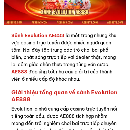
Sảnh Evolution AE888
là một trong những khu
vực casino trực tuyến được nhiều người quan
tâm. Nơi đây tập trung các trò chơi bài phổ
biến, phát sóng trực tiếp với dealer thật, mang
lại cảm giác chân thực trong từng ván cược.
AE888
đáp ứng tốt nhu cầu giải trí của thành
viên ở nhiều cấp độ khác nhau.
Giới thiệu tổng quan về sảnh Evolution
AE888
Evolution là nhà cung cấp casino trực tuyến nổi
tiếng toàn cầu, được AE888 tích hợp nhằm
mang đến trải nghiệm chơi bài trực tiếp chuyên