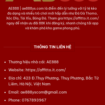
AE888 | ae888ys.com là điểm đến lý tưởng với tỷ lệ kèo
đa dạng và nhiều trò chơi mới hấp dẫn như Đá Gà Thomo,
Xóc Dĩa, Tài Xỉu, Bóng Đá. Tham gia https://affitto.it.com/
ngay để nhận ưu đãi 88K khi đăng ký, nhanh chóng tải app
và khám phá kho game phong phú.
THÔNG TIN LIÊN HỆ
Thương hiệu nhà cái: AE888
Website: https://affitto.it.com/
Địa chỉ: 423 Đ.Thụy Phương, Thuỵ Phương, Bắc Từ
Liêm, Hà Nội, Việt Nam
Email:
ae888yscom@gmail.com
Phone: 0767893967