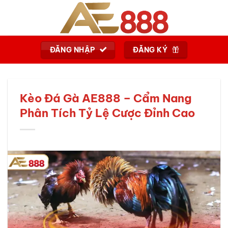
Bỏ
qua
nội
dung
ĐĂNG NHẬP
ĐĂNG KÝ
Kèo Đá Gà AE888 – Cẩm Nang
Phân Tích Tỷ Lệ Cược Đỉnh Cao