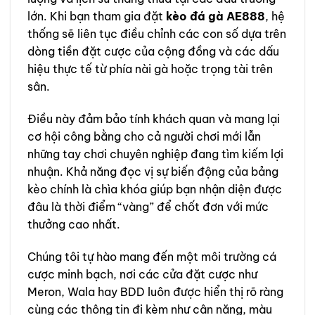
lớn. Khi bạn tham gia đặt
kèo đá gà AE888
, hệ
thống sẽ liên tục điều chỉnh các con số dựa trên
dòng tiền đặt cược của cộng đồng và các dấu
hiệu thực tế từ phía nài gà hoặc trọng tài trên
sân.
Điều này đảm bảo tính khách quan và mang lại
cơ hội công bằng cho cả người chơi mới lẫn
những tay chơi chuyên nghiệp đang tìm kiếm lợi
nhuận. Khả năng đọc vị sự biến động của bảng
kèo chính là chìa khóa giúp bạn nhận diện được
đâu là thời điểm “vàng” để chốt đơn với mức
thưởng cao nhất.
Chúng tôi tự hào mang đến một môi trường cá
cược minh bạch, nơi các cửa đặt cược như
Meron, Wala hay BDD luôn được hiển thị rõ ràng
cùng các thông tin đi kèm như cân nặng, màu