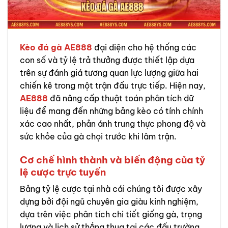
Kèo đá gà AE888
đại diện cho hệ thống các
con số và tỷ lệ trả thưởng được thiết lập dựa
trên sự đánh giá tương quan lực lượng giữa hai
chiến kê trong một trận đấu trực tiếp. Hiện nay,
AE888
đã nâng cấp thuật toán phân tích dữ
liệu để mang đến những bảng kèo có tính chính
xác cao nhất, phản ánh trung thực phong độ và
sức khỏe của gà chọi trước khi lâm trận.
Cơ chế hình thành và biến động của tỷ
lệ cược trực tuyến
Bảng tỷ lệ cược tại nhà cái chúng tôi được xây
dựng bởi đội ngũ chuyên gia giàu kinh nghiệm,
dựa trên việc phân tích chi tiết giống gà, trọng
lượng và lịch sử thắng thua tại các đấu trường