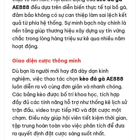
AE888
đều dựa trên diễn biến thực tế tại bồ gà,
đảm bảo không có sự can thiệp làm sai lệch kết
quả từ phía hệ thống. Sự minh bạch này chính là
nền tảng giúp thương hiệu xây dựng uy tín vững
chắc trong lòng hàng triệu sư kê qua nhiều năm
hoạt động.
Giao diện cược thông minh
Dù bạn là người mới hay đã dày dạn kinh
nghiệm, việc thao tác chọn
kèo đá gà AE888
luôn diễn ra vô cùng đơn giản và nhanh chóng.
Các bảng kèo được bố trí khoa học, tích hợp
đầy đủ các tính năng hỗ trợ như thống kê lịch sử
trận đấu, video trực tiếp HD và đặt cược một
chạm. Điều này giúp hội viên tiết kiệm thời gian,
tập trung hoàn toàn vào việc phân tích để đưa
ra quyết định đặt cược sáng suốt nhất.