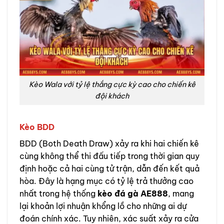
Kèo Wala với tỷ lệ thắng cực kỳ cao cho chiến kê
đội khách
Kèo BDD
BDD (Both Death Draw) xảy ra khi hai chiến kê
cùng không thể thi đấu tiếp trong thời gian quy
định hoặc cả hai cùng tử trận, dẫn đến kết quả
hòa. Đây là hạng mục có tỷ lệ trả thưởng cao
nhất trong hệ thống
kèo đá gà AE888
, mang
lại khoản lợi nhuận khổng lồ cho những ai dự
đoán chính xác. Tuy nhiên, xác suất xảy ra cửa