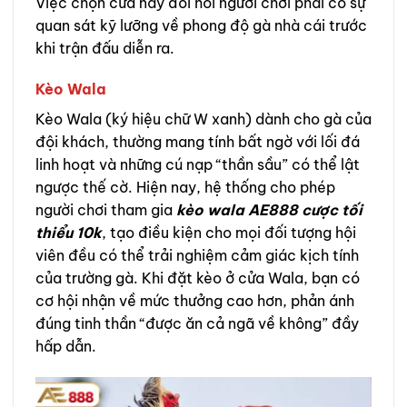
Việc chọn cửa này đòi hỏi người chơi phải có sự
quan sát kỹ lưỡng về phong độ gà nhà cái trước
khi trận đấu diễn ra.
Kèo Wala
Kèo Wala (ký hiệu chữ W xanh) dành cho gà của
đội khách, thường mang tính bất ngờ với lối đá
linh hoạt và những cú nạp “thần sầu” có thể lật
ngược thế cờ. Hiện nay, hệ thống cho phép
người chơi tham gia
kèo wala AE888 cược tối
thiểu 10k
, tạo điều kiện cho mọi đối tượng hội
viên đều có thể trải nghiệm cảm giác kịch tính
của trường gà. Khi đặt kèo ở cửa Wala, bạn có
cơ hội nhận về mức thưởng cao hơn, phản ánh
đúng tinh thần “được ăn cả ngã về không” đầy
hấp dẫn.