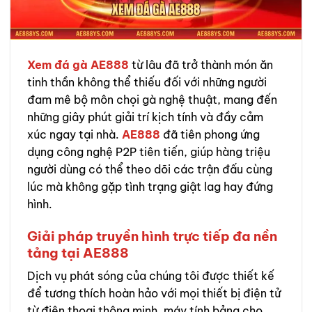
Xem đá gà AE888
từ lâu đã trở thành món ăn
tinh thần không thể thiếu đối với những người
đam mê bộ môn chọi gà nghệ thuật, mang đến
những giây phút giải trí kịch tính và đầy cảm
xúc ngay tại nhà.
AE888
đã tiên phong ứng
dụng công nghệ P2P tiên tiến, giúp hàng triệu
người dùng có thể theo dõi các trận đấu cùng
lúc mà không gặp tình trạng giật lag hay đứng
hình.
Giải pháp truyền hình trực tiếp đa nền
tảng tại AE888
Dịch vụ phát sóng của chúng tôi được thiết kế
để tương thích hoàn hảo với mọi thiết bị điện tử
từ điện thoại thông minh, máy tính bảng cho