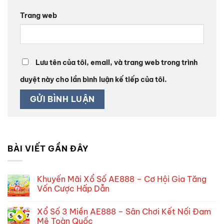
Trang web
Lưu tên của tôi, email, và trang web trong trình
duyệt này cho lần bình luận kế tiếp của tôi.
BÀI VIẾT GẦN ĐÂY
Khuyến Mãi Xổ Số AE888 – Cơ Hội Gia Tăng
Vốn Cược Hấp Dẫn
Không
có
Xổ Số 3 Miền AE888 – Sân Chơi Kết Nối Đam
bình
luận
Mê Toàn Quốc