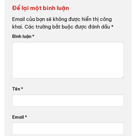
Để lại một bình luận
Email của bạn sẽ không được hiển thị công
khai.
Các trường bắt buộc được đánh dấu
*
Bình luận
*
Tên
*
Email
*