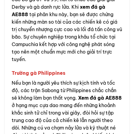
Derby và gà danh rực lửa. Khi
xem đá gà
AE888
tại phân khu này, bạn sẽ được chứng
kiến những màn so tài của các chiến kê có giá
trị chuyển nhượng cực cao và lối đá tấn công vũ
bão. Sự chuyên nghiệp trong khâu tổ chức tại
Campuchia kết hợp với công nghệ phát sóng
tạo nên một chuẩn mực mới cho giải trí trực
tuyến.
Trường gà Philippines
Nếu bạn là người yêu thích sự kịch tính và tốc
độ, các trận Sabong từ Philippines chắc chắn
sẽ không làm bạn thất vọng.
Xem đá gà AE888
ở hạng mục cựa dao mang đến những khoảnh
khắc sinh tử chỉ trong vài giây, đòi hỏi sự tập
trung cao độ của cả chiến kê lẫn người theo
dõi. Những cú va chạm nảy lửa và kỹ thuật né