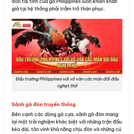
đòn tài tình của gà Philippines luôn khiến khán
giả tại hệ thống phải trầm trồ thán phục.
Đấu trường Philippines với vô vàn các màn đối đầu
nghẹt thở
Sảnh gà đòn truyền thống
Bên cạnh các dòng gà cựa, sảnh gà đòn mang
lại một trải nghiệm khác biệt với những trận đấu
kéo dài, tôn vinh khả năng chịu đòn và những cú